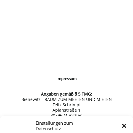
Impressum
Angaben gemäß § 5 TMG:
Bienewitz - RAUM ZUM MEETEN UND MIETEN
Felix Schrimpf
Apianstraße 1
80796 München
E-Mail: kontakt(at)bienewitz.de
Einstellungen zum
Mobil: 0172-8682963
Datenschutz
Umsatzsteuernummer 148/133/40608